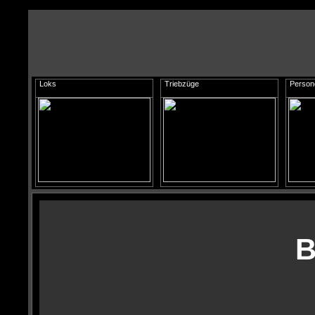
Loks
Triebzüge
Perso
B